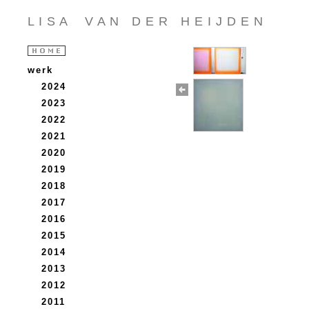
L I S A V A N D E R H E I J D E N
werk
2024
2023
2022
2021
2020
2019
2018
2017
2016
2015
2014
2013
2012
2011