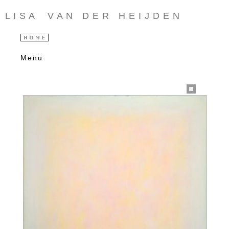
L I S A V A N D E R H E I J D E N
Menu