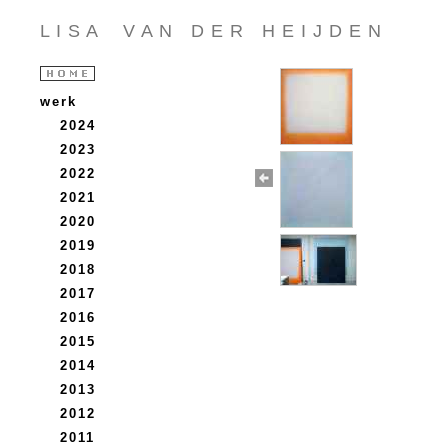
L I S A V A N D E R H E I J D E N
werk
2024
2023
2022
2021
2020
2019
2018
2017
2016
2015
2014
2013
2012
2011