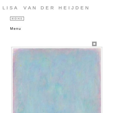
L I S A V A N D E R H E I J D E N
Menu