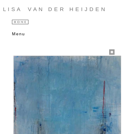
L I S A V A N D E R H E I J D E N
Menu