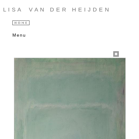
L I S A V A N D E R H E I J D E N
Menu