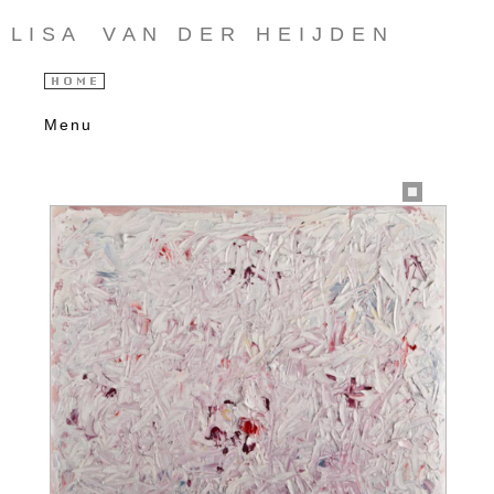
L I S A V A N D E R H E I J D E N
Menu