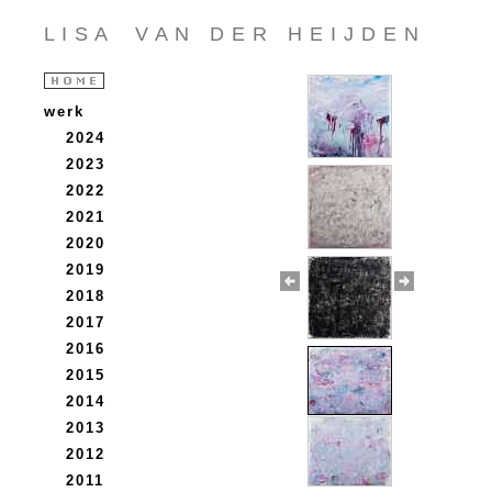
L I S A V A N D E R H E I J D E N
werk
2024
2023
2022
2021
2020
2019
2018
2017
2016
2015
2014
2013
2012
2011