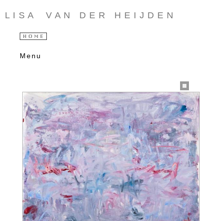
L I S A V A N D E R H E I J D E N
Menu