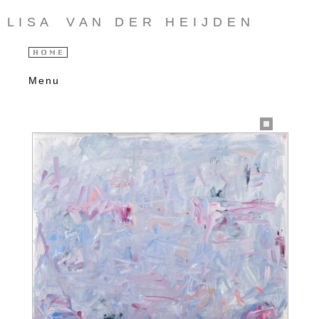
L I S A V A N D E R H E I J D E N
Menu