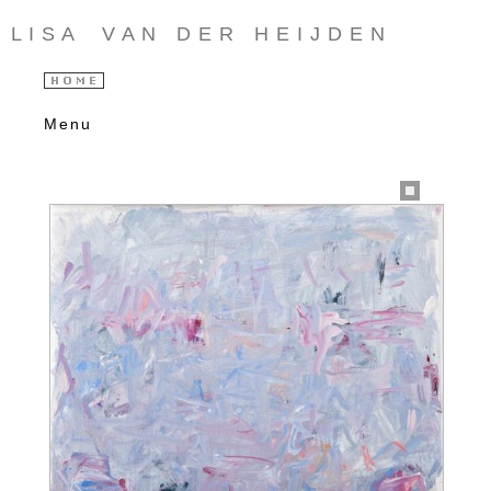
L I S A V A N D E R H E I J D E N
Menu