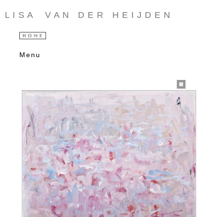
L I S A V A N D E R H E I J D E N
Menu