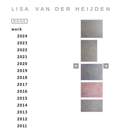
L I S A V A N D E R H E I J D E N
werk
2024
2023
2022
2021
2020
2019
2018
2017
2016
2015
2014
2013
2012
2011