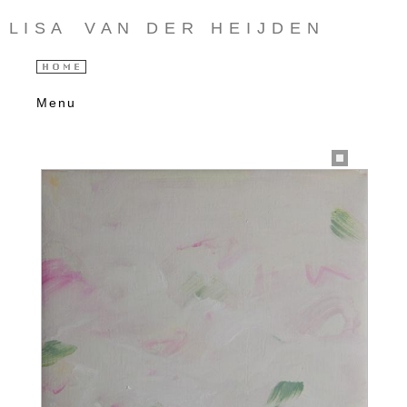
L I S A V A N D E R H E I J D E N
Menu