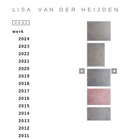
L I S A V A N D E R H E I J D E N
werk
2024
2023
2022
2021
2020
2019
2018
2017
2016
2015
2014
2013
2012
2011