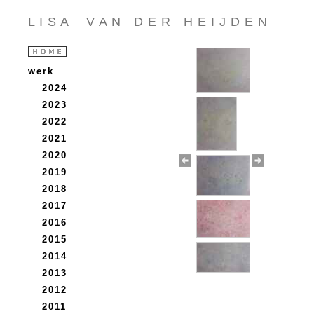
L I S A V A N D E R H E I J D E N
werk
2024
2023
2022
2021
2020
2019
2018
2017
2016
2015
2014
2013
2012
2011