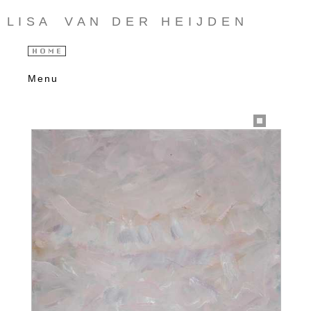
L I S A V A N D E R H E I J D E N
Menu