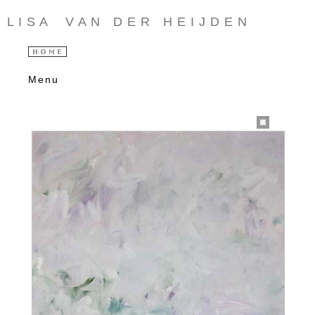
L I S A V A N D E R H E I J D E N
Menu