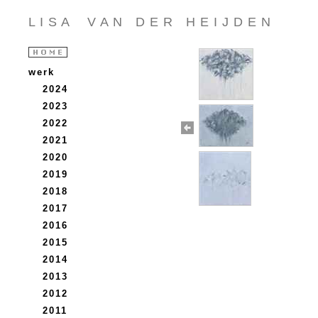
L I S A V A N D E R H E I J D E N
werk
2024
2023
2022
2021
2020
2019
2018
2017
2016
2015
2014
2013
2012
2011