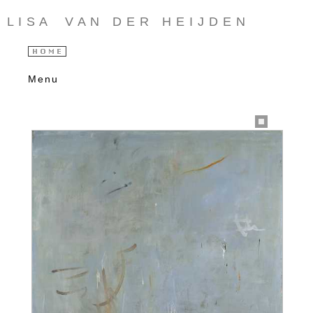
L I S A V A N D E R H E I J D E N
Menu