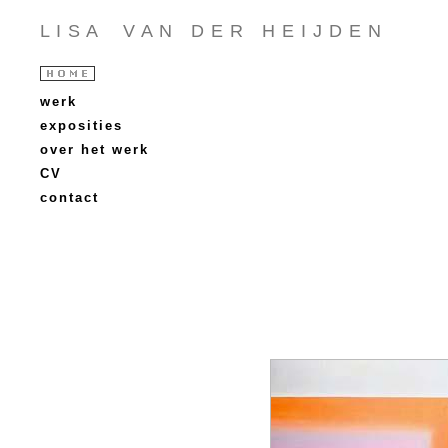
L I S A V A N D E R H E I J D E N
werk
exposities
over het werk
CV
contact