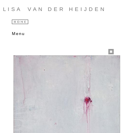
L I S A V A N D E R H E I J D E N
Menu