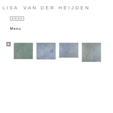
L I S A V A N D E R H E I J D E N
Menu