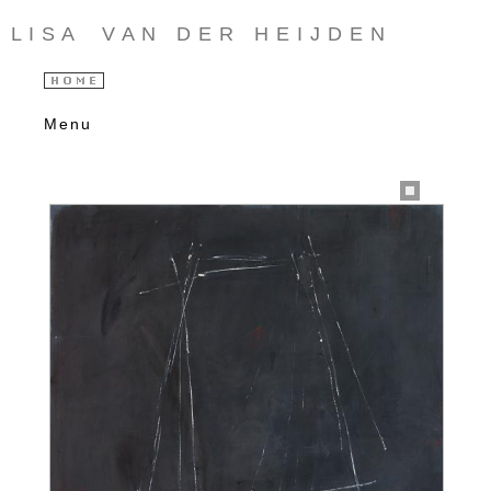
L I S A V A N D E R H E I J D E N
Menu